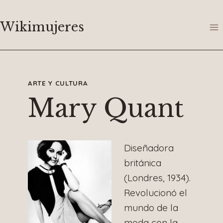
Saltar
al
Wikimujeres
contenido
ARTE Y CULTURA
Mary Quant
Diseñadora
británica
(Londres, 1934).
Revolucionó el
mundo de la
moda con la