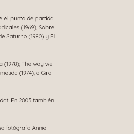
ue el punto de partida
dicales (1969), Sobre
de Saturno (1980) y El
ra (1978); The way we
metida (1974); o Giro
odot. En 2003 también
sa fotógrafa Annie