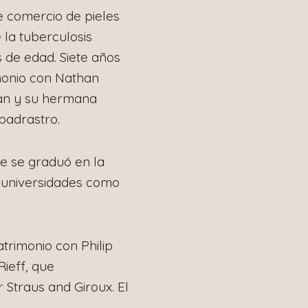
e comercio de pieles
 la tuberculosis
 de edad. Siete años
monio con Nathan
an y su hermana
padrastro.
e se graduó en la
n universidades como
trimonio con Philip
Rieff, que
r Straus and Giroux. El