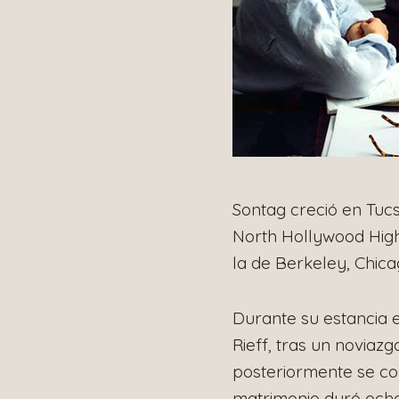
Sontag creció en Tuc
North Hollywood High 
la de Berkeley, Chica
Durante su estancia e
Rieff, tras un noviazg
posteriormente se conv
matrimonio duró ocho