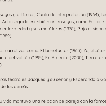
ayos y artículos, Contra la interpretación (1964), f
 Acto seguido escribió más ensayos, como Estilos ra
 La enfermedad y sus metáforas (1978), Bajo el signo 
1989).
s narrativas como: El benefactor (1963); Yo, etcéte
ante del volcán (1995); En América (2000); Tierra pro
).
obras teatrales Jacques y su señor y Esperando a G
r de los demás.
su vida mantuvo una relación de pareja con la famo