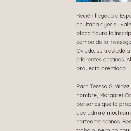
Recién llegada a Espa
ocultaba ayer su «ale
placa figura la inscr
campo de la investiga
Oviedo, se trasladó a 
diferentes destinos. A
proyecto premiado.
Para Teresa Giráldez,
nombre, Margaret Oakl
personas que la propo
que admiró muchísimo
norteamericanas. Rec
trabajo, pero no hay 