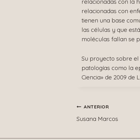
relacionadas con la h
relacionadas con en
tienen una base comú
las células y que est
moléculas fallan se 
Su proyecto sobre el 
patologías como la e
Ciencia» de 2009 de 
Navegació
ANTERIOR
Susana Marcos
de