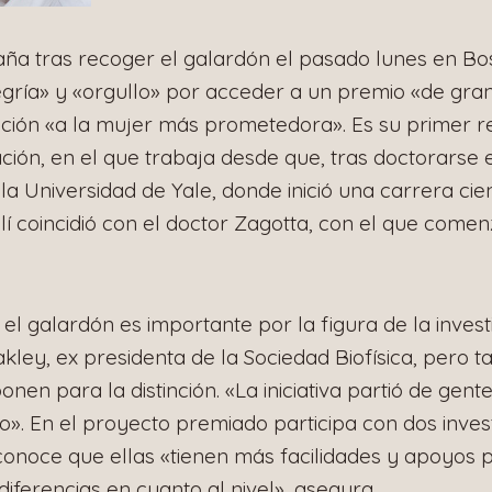
ña tras recoger el galardón el pasado lunes en Bos
gría» y «orgullo» por acceder a un premio «de gran
ipción «a la mujer más prometedora». Es su primer 
ción, en el que trabaja desde que, tras doctorarse 
la Universidad de Yale, donde inició una carrera cien
llí coincidió con el doctor Zagotta, con el que comen
 el galardón es importante por la figura de la inves
ey, ex presidenta de la Sociedad Biofísica, pero t
nen para la distinción. «La iniciativa partió de gen
». En el proyecto premiado participa con dos inves
onoce que ellas «tienen más facilidades y apoyos p
diferencias en cuanto al nivel», asegura.