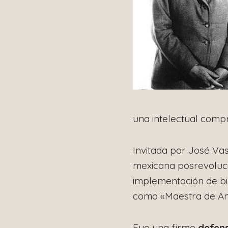
una intelectual compro
Invitada por José Va
mexicana posrevolucio
implementación de bi
como «Maestra de Am
Fue una firme
defens