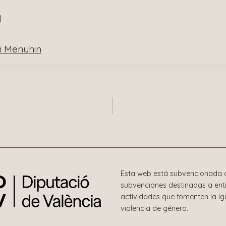
l
i Menuhin
n
Esta web está subvencionada c
subvenciones destinadas a enti
actividades que fomenten la i
violencia de género.