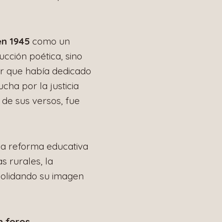
en 1945
como un
cción poética, sino
jer que había dedicado
ucha por la justicia
 de sus versos, fue
la reforma educativa
s rurales, la
solidando su imagen
n foros