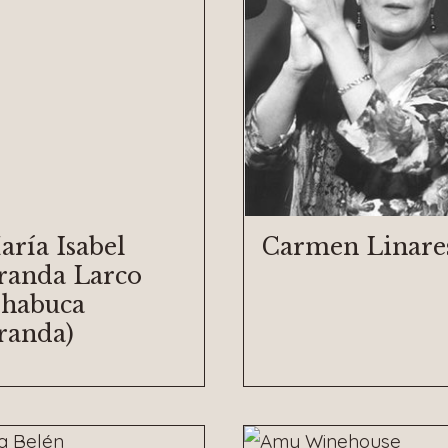
aría Isabel
Carmen Linare
randa Larco
Chabuca
randa)