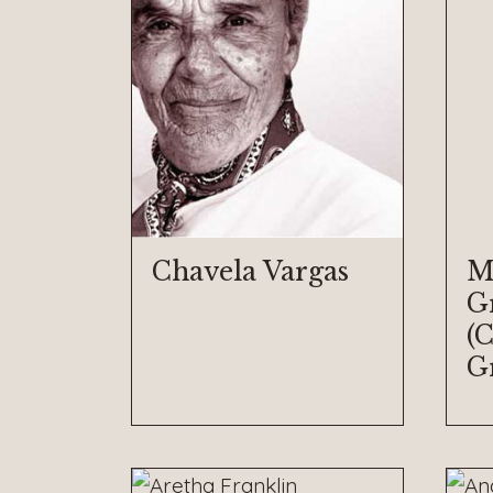
Chavela Vargas
M
G
(
G