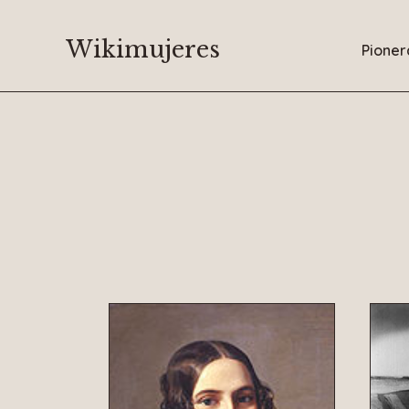
Saltar
al
Wikimujeres
Pioner
contenido