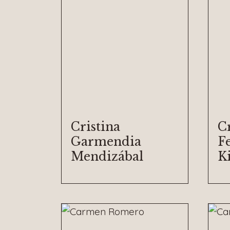
Cristina
Cr
Garmendia
F
Mendizábal
K