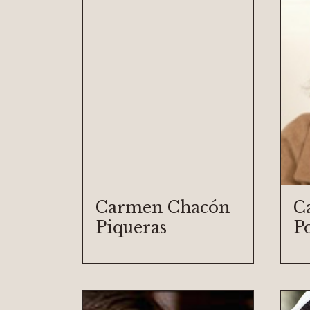
Carmen Chacón
C
Piqueras
P