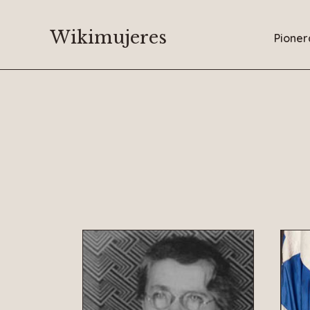
Saltar
al
Wikimujeres
Pioner
contenido