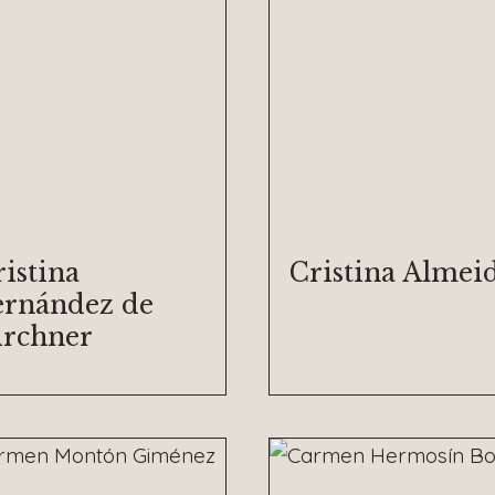
istina
Cristina Almei
ernández de
irchner