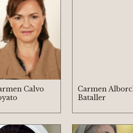
armen Calvo
Carmen Alborc
oyato
Bataller