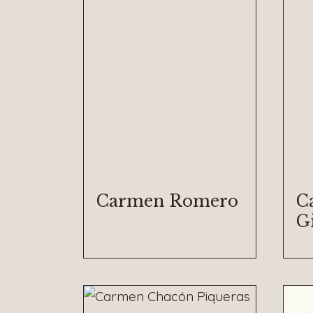
Carmen Romero
C
G