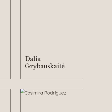
Dalia
Grybauskaitė