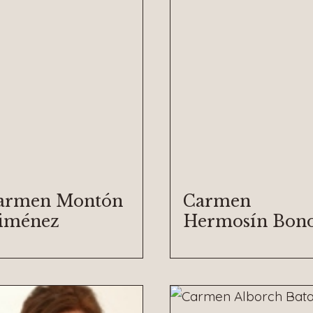
armen Montón
Carmen
iménez
Hermosín Bon